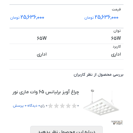
قیمت
25,636,000
25,636,000
تومان
تومان
توان
65W
65W
کاربرد
اداری
اداری
بررسی محصول از نظر کاربران
چراغ آویز برلیانس 65 وات مازی نور
،
0
0
رای
0
دیدگاه
0
پرسش
درباره این محصول نظر بدهید