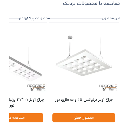
مقایسه با محصولات نزدیک
این محصول
محصولات پیشنهادی
چراغ آویز برلیانس 65 وات مازی نور
نور
محصول فعلی
مشاهده محصول