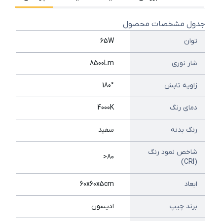
جدول مشخصات محصول
توان
65W
شار نوری
8500Lm
زاویه تابش
180°
دمای رنگ
4000K
رنگ بدنه
سفید
شاخص نمود رنگ
80<
(CRI)
ابعاد
60x60x5cm
برند چیپ
ادیسون