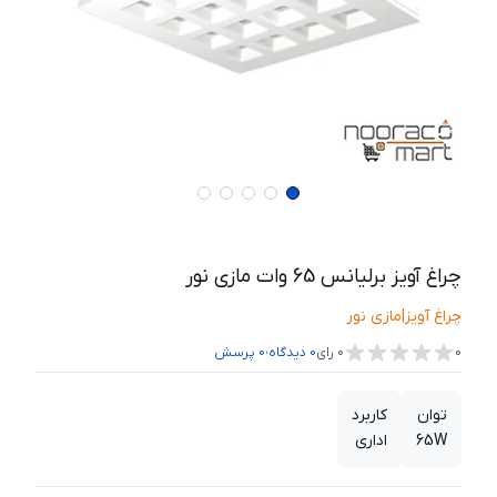
چراغ آویز برلیانس 65 وات مازی نور
چراغ آویز
|
مازی نور
،
0
0
رای
0
دیدگاه
0
پرسش
توان
کاربرد
65W
اداری