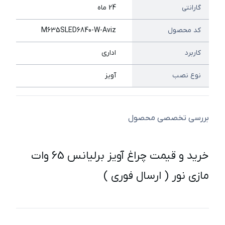
گارانتی
24 ماه
کد محصول
M635SLED6840-W-Aviz
کاربرد
اداری
نوع نصب
آویز
بررسی تخصصی محصول
خرید و قیمت چراغ آویز برلیانس 65 وات
مازی نور ( ارسال فوری )