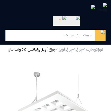
0
نوراکومارت >
چراغ >
چراغ آویز >
چراغ آویز برلیانس 65 وات مازی نور