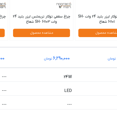
چراغ سقفی توکار لیزر بلید 24 وات SH-
چراغ سقفی توکار تریملس لیزر بلید 24
6801 شعاع
وات SH- 6803 شعاع
شاهده محصول
مشاهده محصول
000
6,290,000
تومان
تومان
---
24W
---
LED
---
---