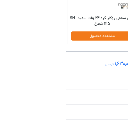
چراغ سقفی روکار گرد 24 وات سفید SH-
1115 شعاع
مشاهده محصول
1,630,
تومان