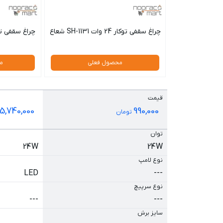
چراغ سقفی توکار 24 وات SH-1131 شعاع
محصول فعلی
م
قیمت
5,740,000
990,000
تومان
توان
24W
24W
نوع لامپ
LED
---
نوع سرپیچ
---
---
سایز برش