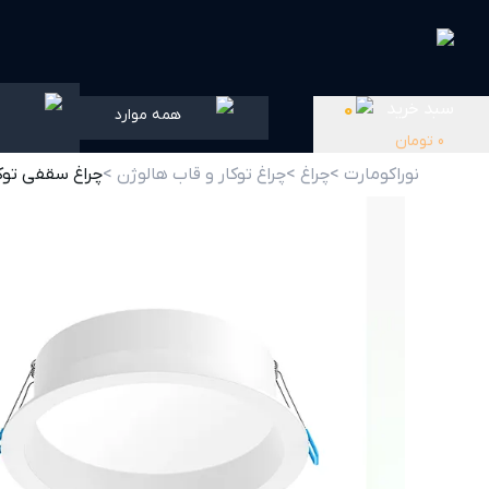
سبد خرید
0
همه موارد
0
تومان
نوراکومارت >
چراغ >
چراغ توکار و قاب هالوژن >
چراغ سقفی توکار 24 وات SH-1131