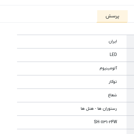
پرسش
ایران
LED
آلومینیوم
توکار
شعاع
رستوران ها - هتل ها
SH-1131-24W