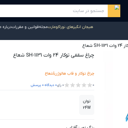
هیجان انگیزهای نوراکومارت
مجله
قوانین و مقررات
درباره م
 شعاع
چراغ سقفی توکار 24 وات SH-1131 شعاع
چراغ توکار و قاب هالوژن
|
شعاع
،
0
0
رای
0
دیدگاه
0
پرسش
توان
24W
رنگ نور
:
آفتابی