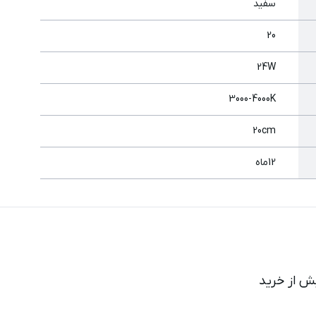
سفید
20
24W
3000-4000K
20cm
12ماه