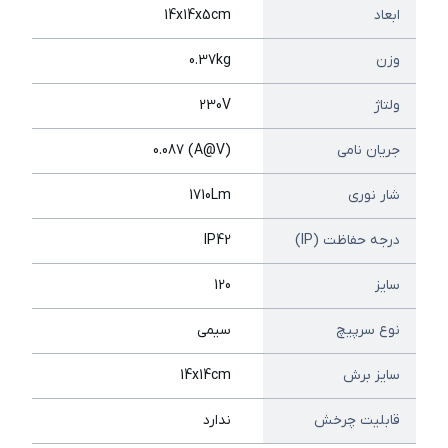
ابعاد
14x14x5cm
وزن
0.37kg
ولتاژ
230V
جریان نامی
(A@V) 0.087
شار نوری
1710Lm
درجه حفاظت (IP)
IP42
سایز
120
نوع سرپیچ
سیمی
سایز برش
14x14cm
قابلیت چرخش
ندارد