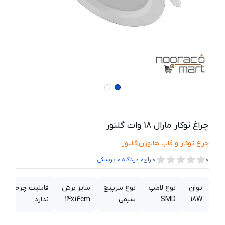
چراغ توکار مارال 18 وات گلنور
چراغ توکار و قاب هالوژن
|
گلنور
،
0
0
رای
0
دیدگاه
0
پرسش
توان
نوع لامپ
نوع سرپیچ
سایز برش
قابلیت چرخش
18W
SMD
سیمی
14x14cm
ندارد