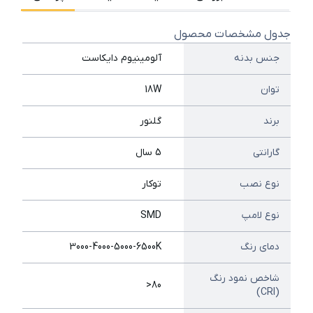
جدول مشخصات محصول
جنس بدنه
آلومینیوم دایکاست
توان
18W
برند
گلنور
گارانتی
5 سال
نوع نصب
توکار
نوع لامپ
SMD
دمای رنگ
3000-4000-5000-6500K
شاخص نمود رنگ
80<
(CRI)