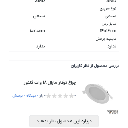
SMD
SMD
نوع سرپیچ
سیمی
سیمی
سایز برش
10x10cm
14x14cm
قابلیت چرخش
ندارد
ندارد
بررسی محصول از نظر کاربران
چراغ توکار مارال 18 وات گلنور
،
0
0
رای
0
دیدگاه
0
پرسش
درباره این محصول نظر بدهید