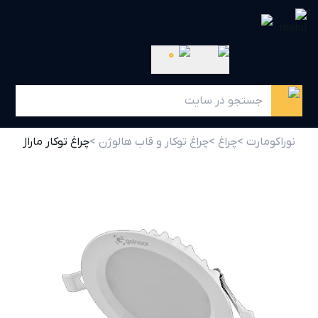
0
نوراکومارت >
چراغ >
چراغ توکار و قاب هالوژن >
چراغ توکار مارال 18 وات گلنور