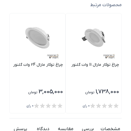
محصولات مرتبط
چراغ توکار مارال 11 وات گلنور
چراغ توکار مارال 24 وات گلنور
چراغ توکار
000
3,005,000
1,738,000
تومان
تومان
0
رای
0
رای
مشخصات
بررسی
مقایسه
دیدگاه
پرسش