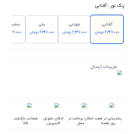
رنگ نور
:
آفتابی
آفتابی
مهتابی
یخی
سفید صدفی
2,247,000 تومان
2,247,000 تومان
2,247,000 تومان
2,247,000 تومان
جزییات ارسال
پشتیبانی در هفت
امکان پرداخت در
امکان تحویل
ضمانت بازگشت
روز هفته
محل
اکسپرس
کالا