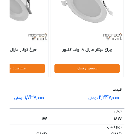
چراغ توکار مارال 18 وات گلنور
چراغ توکار مارال 11 وات گلنور
محصول فعلی
مشاهده محصول
قیمت
1,738,000
2,247,000
تومان
تومان
توان
11W
18W
نوع لامپ