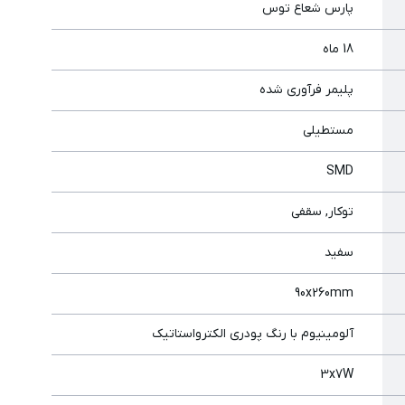
پارس شعاع توس
18 ماه
پليمر فرآوري شده
مستطیلی
SMD
توکار, سقفی
سفید
90x260mm
آلومینیوم با رنگ پودری الکترواستاتیک
3x7W