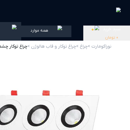
سبد خرید
0
همه موارد
0
تومان
نوراکومارت >
چراغ >
چراغ توکار و قاب هالوژن >
چراغ توکار چشمی تریلایت متحرک