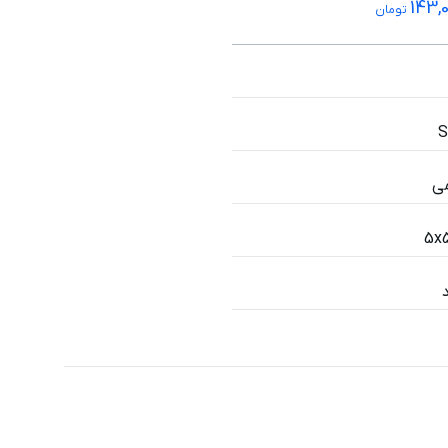
143,
تومان
ی
5x