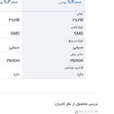
904,000
904,000
تومان
توم
توان
3x7W
3x7W
نوع لامپ
SMD
SMD
نوع سرپیچ
سیمی
سیمی
سایز برش
29x11cm
29x11cm
قابلیت چرخش
دارد
دارد
بررسی محصول از نظر کاربران
0
0
رای