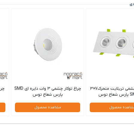
دی
چراغ توکار چشمی تریلایت متحرک7×3
چراغ توکار چشمی 3 وات دايره اي SMD
پارس شعاع توس
شاهده محصول
مشاهده محصول