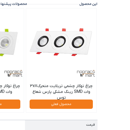
این محصول
محصولات پیشنها
چراغ توکار چشمی تریلایت متحرک3x7
وات SMD رینگ مشکی پارس شعاع
وات SMD پارس شعاع توس
توس
محصول فعلی
م
قیمت