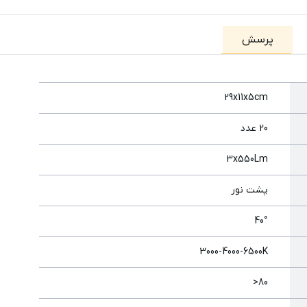
پرسش
29x11x5cm
20 عدد
3x550Lm
پشت نور
40°
3000-4000-6500K
80<