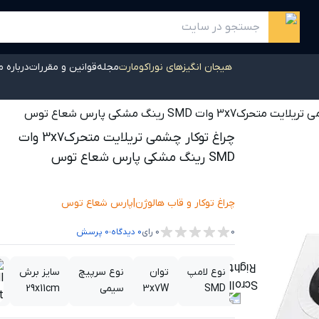
هیجان انگیزهای نوراکومارت
مجله
قوانین و مقررات
درباره م
3x7 وات SMD رینگ مشکی پارس شعاع توس
چراغ توکار چشمی تریلایت متحرک3x7 وات
SMD رینگ مشکی پارس شعاع توس
چراغ توکار و قاب هالوژن
|
پارس شعاع توس
،
0
0
رای
0
دیدگاه
0
پرسش
نوع لامپ
توان
نوع سرپیچ
سایز برش
ق
SMD
3x7W
سیمی
29x11cm
د