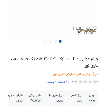
چراغ مولتی دانلایت توکار آدنا 30 وات تک خانه سفید
مازی نور
چراغ توکار و قاب هالوژن
|
مازی نور
،
0
0
رای
0
دیدگاه
0
پرسش
توان
نوع لامپ
نوع سرپیچ
سایز برش
قابلیت چرخش
30W
LED
سیمی
17x17cm
ندارد