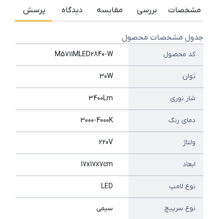
مشخصات
بررسی
مقایسه
دیدگاه
پرسش
جدول مشخصات محصول
کد محصول
M5711MLED2840-W
توان
30W
شار نوری
3400Lm
دمای رنگ
3000-4000K
ولتاژ
220V
ابعاد
17x17x7cm
نوع لامپ
LED
نوع سرپیچ
سیمی