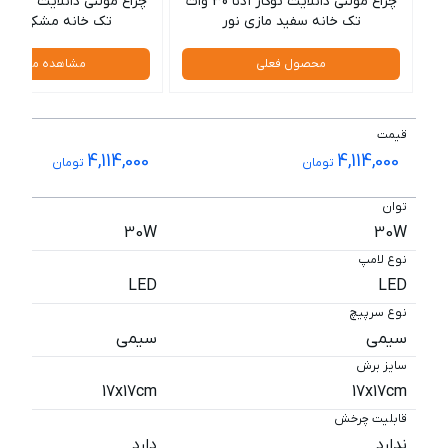
چراغ مولتی دانلایت توکار آدنا 30 وات
تک خانه سفید مازی نور
تک خانه مشکی مازی
محصول فعلی
مشاهده محصول
قیمت
4,114,000
4,114,000
تومان
تومان
توان
30W
30W
نوع لامپ
LED
LED
نوع سرپیچ
سیمی
سیمی
سایز برش
17x17cm
17x17cm
قابلیت چرخش
ندارد
دارد