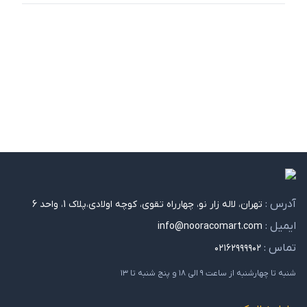
آدرس :
تهران، لاله زار نو، چهارراه تقوی، کوچه اولادی،پلاک 1، واحد 6
ایمیل :
info@nooracomart.com
تماس :
۰۲۱۶۲۹۹۹۹۰۲
شنبه تا چهارشنبه از ساعت ۹ الی ۱۸ و پنج شنبه تا ۱۳