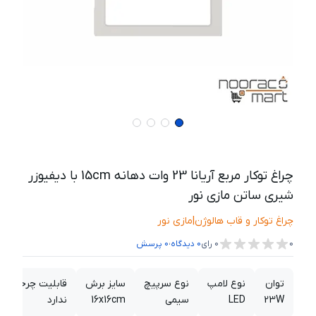
چراغ توکار مربع آریانا 23 وات دهانه 15cm با دیفیوزر
شیری ساتن مازی نور
چراغ توکار و قاب هالوژن
|
مازی نور
،
0
0
رای
0
دیدگاه
0
پرسش
توان
نوع لامپ
نوع سرپیچ
سایز برش
قابلیت چرخش
23W
LED
سیمی
16x16cm
ندارد