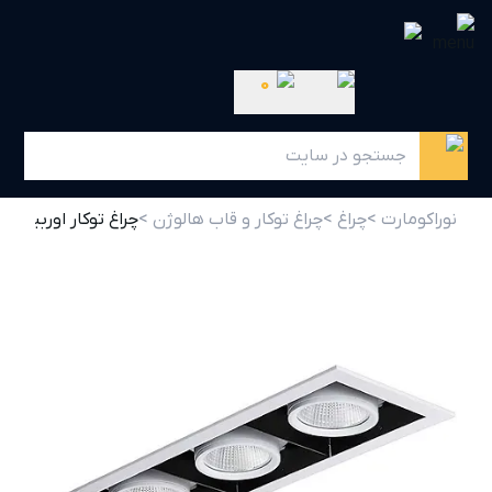
0
نوراکومارت >
چراغ >
چراغ توکار و قاب هالوژن >
چراغ توکار اوربیتال 69 وات سه خانه مازی نور