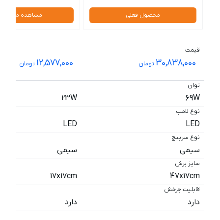
محصول فعلی
مشاهده محصول
قیمت
12,577,000
30,838,000
تومان
تومان
توان
23W
69W
نوع لامپ
LED
LED
نوع سرپیچ
سیمی
سیمی
سایز برش
17x17cm
47x17cm
قابلیت چرخش
دارد
دارد