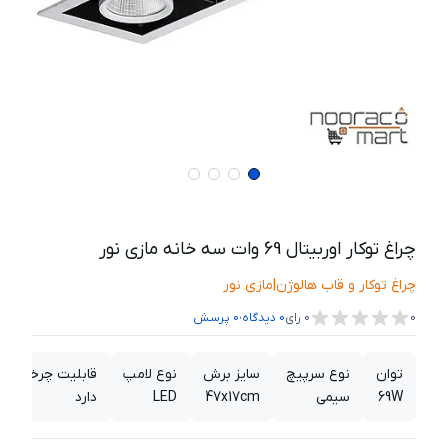
چراغ توکار اوربیتال 69 وات سه خانه مازی نور
چراغ توکار و قاب هالوژن
|
مازی نور
،
0
0
رای
0
دیدگاه
0
پرسش
توان
نوع سرپیچ
سایز برش
نوع لامپ
قابلیت چرخش
69W
سیمی
47x17cm
LED
دارد