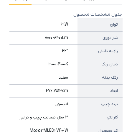
جدول مشخصات محصول
توان
69W
شار نوری
8000-8400Lm
زاویه تابش
42°
دمای رنگ
3000-4000K
رنگ بدنه
سفید
ابعاد
47x17x13cm
برند چیپ
ادیسون
گارانتی
3 سال ضمانت چیپ و درایور
کد محصول
M5653MLED2V40-W