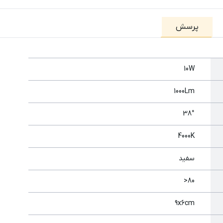
پرسش
10W
1000Lm
38°
4000K
سفید
80<
9x6cm