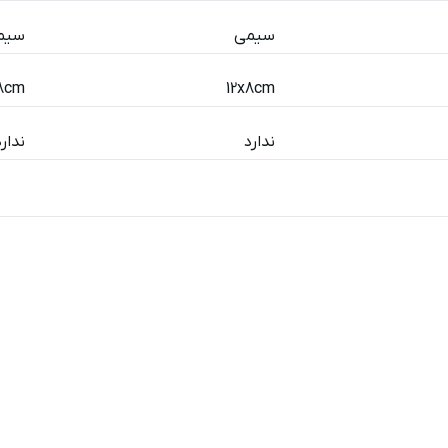
سیمی
سیم
x8cm
12x8cm
ندارد
ندارد