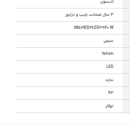
ادیسون
3 سال ضمانت چیپ و درایور
M589ED3LED3840-W
سیمی
9x6cm
LED
ندارد
43
توکار