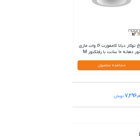
چراغ توکار دیانا کامفورت 16 وات مازی
ور دهانه 10 سانت با رفلکتور M
مشاهده محصول
7,296,
تومان