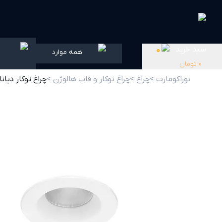
سبد خرید
0
همه موارد
0
تومان
نوراکومارت >
چراغ >
چراغ توکار و قاب هالوژن >
چراغ توکار دیانا 10 وات مازی نور دهانه 8 سا