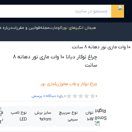
هیجان انگیزهای نوراکومارت
مجله
قوانین و مقررات
درباره م
نت
چراغ توکار دیانا 10 وات مازی نور دهانه 8
سانت
چراغ توکار و قاب هالوژن
|
مازی نور
،
0
0
رای
0
دیدگاه
0
پرسش
توان
نوع سرپیچ
سایز برش
نوع لامپ
قا
10W
سیمی
9x6cm
LED
ند