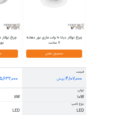
چراغ توکار دیانا 10 وات مازی نور دهانه
8 سانت
نور د
محصول فعلی
م
قیمت
5,632,000
4,107,000
تومان
توان
11W
10W
نوع لامپ
LED
LED