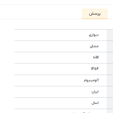
پرسش
دیواری
مشکی
10W
IP54
آلومینیوم
ایران
1سال