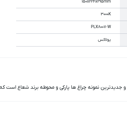
150x224x295mm
3000K
PLX8007-W
پولاکس