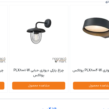
دی
PLX پولاکس
چراغ پارکی دیواری حبابی PLX8001-W
پولاکس
شاهده محصول
مشاهده محصول