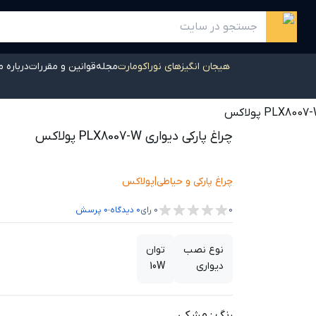
هیجان انگیزهای نوراکومارت
مجله
قوانین و مقررات
درباره م
چراغ پارکی دیواری PLX8007-W پولاکس
چراغ پارکی و حیاطی
|
پولاکس
،
0
0
رای
0
دیدگاه
0
پرسش
نوع نصب
توان
دیواری
10W
رنگ
:
مشکی