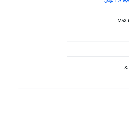
3,790,
تومان
MaX 
ری