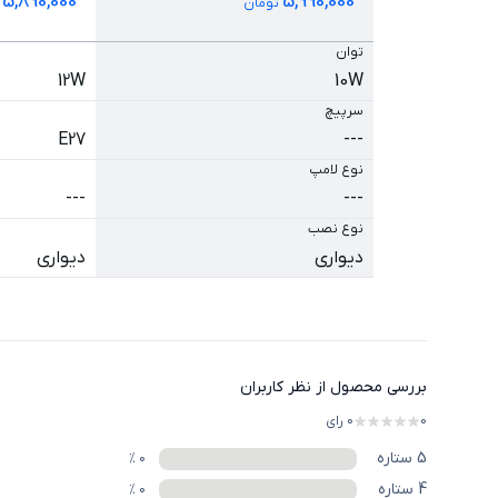
5,890,000
5,990,000
تومان
ت
توان
12W
10W
سرپیچ
E27
---
نوع لامپ
---
---
نوع نصب
دیواری
دیواری
بررسی محصول از نظر کاربران
0
0
رای
5
ستاره
%
0
4
ستاره
%
0