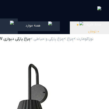
سبد خرید
0
همه موارد
0
تومان
نوراکومارت >
چراغ >
چراغ پارکی و حیاطی >
چراغ پارکی دیواری PLX8007-W پولاکس