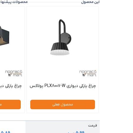
این محصول
محصولات پیشنها
چراغ پارکی دیواری PLX8007-W پولاکس
چراغ پارکی دیواری 8004-W
محصول فعلی
م
قیمت