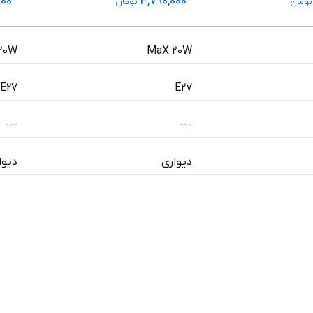
000
4,790,000
ومان
تومان
20W
MaX 20W
E27
E27
---
---
دیواری
دیوا