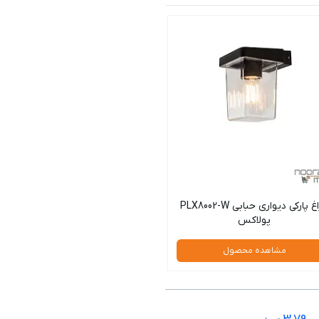
چراغ پارکی دیواری حبابی PLX8002-W
پولاکس
مشاهده محصول