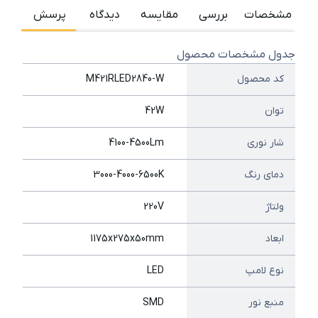
مشخصات
بررسی
مقایسه
دیدگاه
پرسش
جدول مشخصات محصول
کد محصول
M421RLED2840-W
توان
42W
شار نوری
4100-4500Lm
دمای رنگ
3000-4000-6500K
ولتاژ
220V
ابعاد
1175x275x50mm
نوع لامپ
LED
منبع نور
SMD