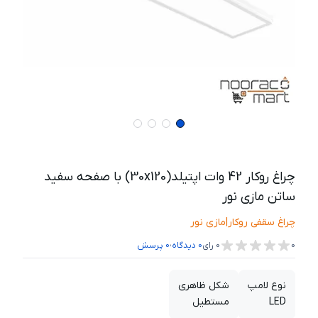
چراغ روکار 42 وات اپتیلد(30x120) با صفحه سفید
ساتن مازی نور
چراغ سقفی روکار
|
مازی نور
،
0
0
رای
0
دیدگاه
0
پرسش
نوع لامپ
شکل ظاهری
LED
مستطیل