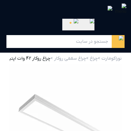
0
نوراکومارت >
چراغ >
چراغ سقفی روکار >
چراغ روکار 42 وات اپتیلد(30x120) با صفحه سفید ساتن مازی نور