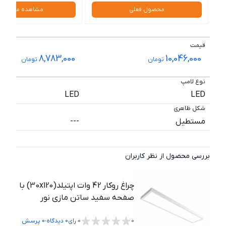
محصول فعلی
مشاهده محصول
قیمت
8,783,000
10,046,000
تومان
تومان
نوع لامپ
LED
LED
شکل ظاهری
مستطیل
---
بررسی محصول از نظر کاربران
چراغ روکار 42 وات اپتیلد(30x120) با
صفحه سفید ساتن مازی نور
،
0
0
رای
0
دیدگاه
0
پرسش