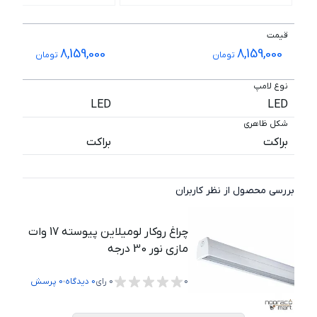
قیمت
8,159,000
8,159,000
تومان
تومان
نوع لامپ
LED
LED
شکل ظاهری
براکت
براکت
بررسی محصول از نظر کاربران
چراغ روکار لومیلاین پیوسته 17 وات
مازی نور 30 درجه
،
0
0
رای
0
دیدگاه
0
پرسش