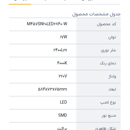
جدول مشخصات محصول
کد محصول
M457SN60LED2840-W
توان
17W
شار نوری
2400Lm
دمای رنگ
4000K
ولتاژ
220V
ابعاد
584x73x75mm
نوع لامپ
LED
منبع نور
SMD
شکل ظاهری
براکت