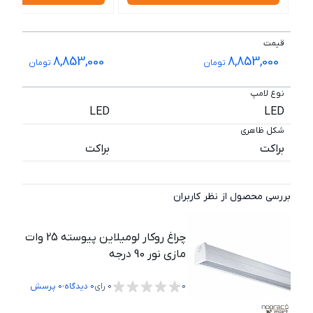
قیمت
8,853,000
8,853,000
تومان
تومان
نوع لامپ
LED
LED
شکل ظاهری
براکت
براکت
بررسی محصول از نظر کاربران
چراغ روکار لومیلاین پیوسته 25 وات
مازی نور 90 درجه
،
0
0
رای
0
دیدگاه
0
پرسش