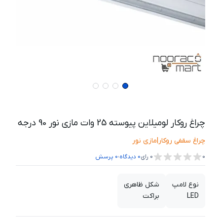
چراغ روکار لومیلاین پیوسته 25 وات مازی نور 90 درجه
چراغ سقفی روکار
|
مازی نور
،
0
0
رای
0
دیدگاه
0
پرسش
نوع لامپ
شکل ظاهری
LED
براکت