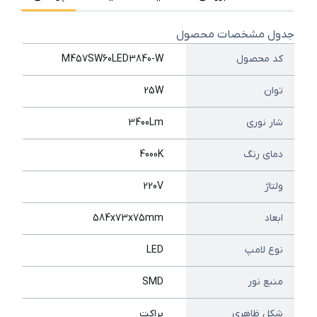
جدول مشخصات محصول
کد محصول
M457SW60LED3840-W
توان
25W
شار نوری
3400Lm
دمای رنگ
4000K
ولتاژ
220V
ابعاد
584x73x75mm
نوع لامپ
LED
منبع نور
SMD
شکل ظاهری
براکت