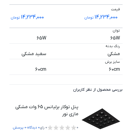
قیمت
14,234,000
14,234,000
تومان
تومان
توان
65W
65W
رنگ بدنه
مشکی
سفید مشکی
سایز برش
60cm
60cm
بررسی محصول از نظر کاربران
پنل توکار برلیانس 65 وات مشکی
مازی نور
،
0
0
رای
0
دیدگاه
0
پرسش