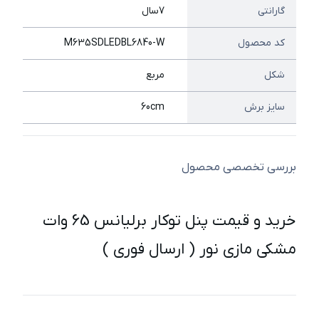
گارانتی
7سال
کد محصول
M635SDLEDBL6840-W
شکل
مربع
سایز برش
60cm
بررسی تخصصی محصول
خرید و قیمت پنل توکار برلیانس 65 وات
مشکی مازی نور ( ارسال فوری )