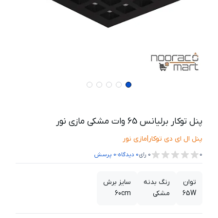
پنل توکار برلیانس 65 وات مشکی مازی نور
پنل ال ای دی توکار
|
مازی نور
،
0
0
رای
0
دیدگاه
0
پرسش
توان
رنگ بدنه
سایز برش
65W
مشکی
60cm