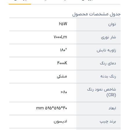
جدول مشخصات محصول
توان
65W
شار نوری
7000Lm
زاویه تابش
180°
دمای رنگ
4000K
رنگ بدنه
مشکی
شاخص نمود رنگ
80<
(CRI)
ابعاد
40*595*595 mm
برند چیپ
ادیسون