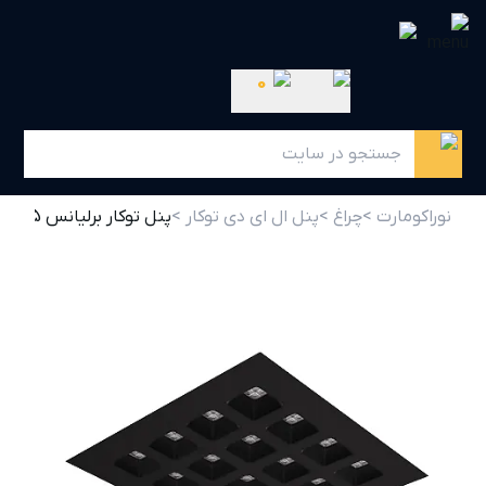
0
نوراکومارت >
چراغ >
پنل ال ای دی توکار >
پنل توکار برلیانس 65 وات مشکی مازی نور