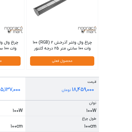
چراغ وال واشر آذرخش 2 (RGB) 100
وات 100 سانتی متر 25 درجه گلنور
وات 100 سانتی متر 60 درجه گلنور
محصول فعلی
م
قیمت
15,137,000
18,459,000
تومان
توان
100W
100W
طول چراغ
100cm
100cm