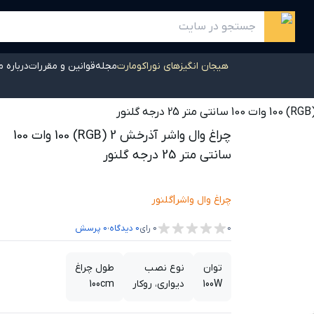
هیجان انگیزهای نوراکومارت
مجله
قوانین و مقررات
درباره م
چراغ وال واشر آذرخش 2 (RGB) 100 وات 100
سانتی متر 25 درجه گلنور
چراغ وال واشر
|
گلنور
،
0
0
رای
0
دیدگاه
0
پرسش
توان
نوع نصب
طول چراغ
100W
دیواری، روکار
100cm