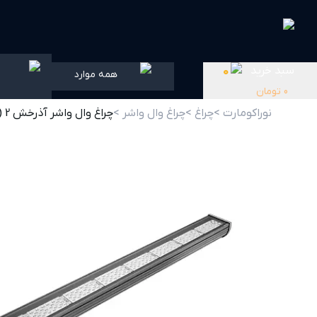
سبد خرید
0
همه موارد
0
تومان
نوراکومارت >
چراغ >
چراغ وال واشر >
چراغ وال واشر آذرخش 2 (RGB) 100 وات 100 سانتی متر 25 درجه گلنور