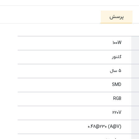
پرسش
100W
گلنور
5 سال
SMD
RGB
220V
(A@V) 0.48@230