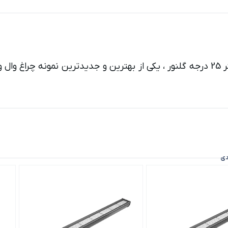
چراغ وال واشر آذرخش 2 (RGB) 100 وات 100 سانتی متر 25 درجه گلنور ، یکی از بهترین و
دی