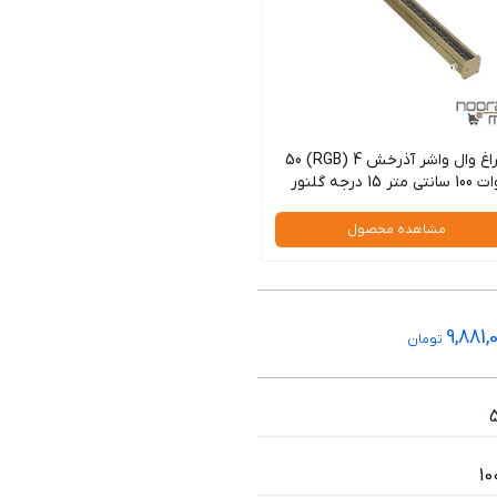
چراغ وال واشر آذرخش 4 (RGB) 50
10 سانتی متر 15 درجه گلنور
مشاهده محصول
9,881,
تومان
1