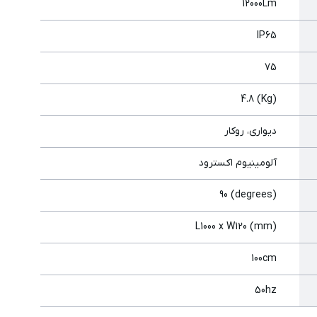
12000Lm
IP65
75
(Kg) 4.8
دیواری، روکار
آلومینیوم اکسترود
(degrees) 90
(mm) L1000 x W120
100cm
50hz