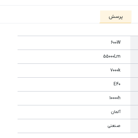
پرسش
600W
55000Lm
7000k
E40
10000h
آلمان
صنعتی