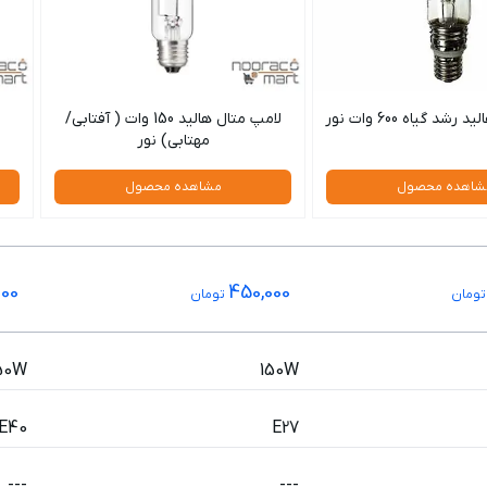
شد گیاه 600 وات نور
لامپ متال هالید 150 وات ( آفتابی/
مهتابی) نور
شاهده محصول
مشاهده محصول
000
450,000
ومان
تومان
50W
150W
E40
E27
---
---