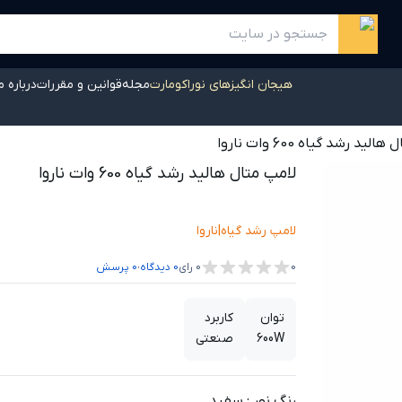
هیجان انگیزهای نوراکومارت
مجله
قوانین و مقررات
درباره م
لید رشد گیاه 600 وات ناروا
لامپ متال هالید رشد گیاه 600 وات ناروا
لامپ رشد گیاه
|
ناروا
،
0
0
رای
0
دیدگاه
0
پرسش
توان
کاربرد
600W
صنعتی
رنگ نور
:
سفید