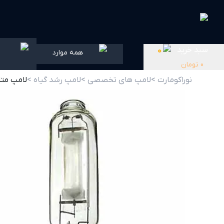
سبد خرید
0
همه موارد
0
تومان
نوراکومارت >
لامپ های تخصصی >
لامپ رشد گیاه >
لامپ متال ها