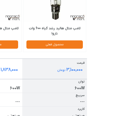
لامپ متال هالید رشد گیاه 600 وات
لامپ متال هالید ر
ناروا
محصول فعلی
م
قیمت
1,838,000
3,100,000
تومان
ت
توان
600W
600W
سرپیچ
---
---
کاربرد
صنعتی
صنعتی