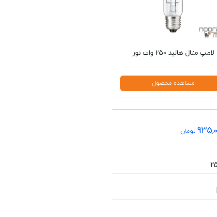
لامپ متال هالید 250 وات نور
مشاهده محصول
935,
تومان
2