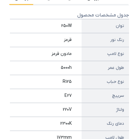
جدول مشخصات محصول
توان
250W
رنگ نور
قرمز
نوع لامپ
مادون قرمز
طول عمر
5000h
نوع حباب
R125
سرپیچ
E27
ولتاژ
220V
دمای رنگ
2300K
طول لامپ
173mm