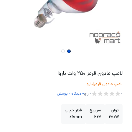
لامپ مادون قرمز 250 وات ناروا
لامپ مادون قرمز
|
ناروا
،
0
0
رای
0
دیدگاه
0
پرسش
توان
سرپیچ
قطر حباب
125mm
E27
250W