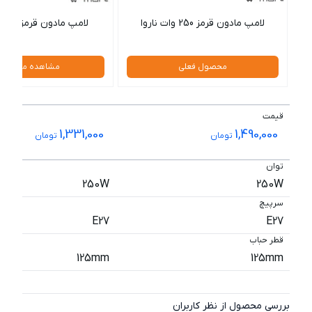
لامپ مادون قرمز 250 وات ناروا
لامپ مادون قرمز 250 وات نور
محصول فعلی
مشاهده محصول
قیمت
1,331,000
1,490,000
تومان
تومان
توان
250W
250W
سرپیچ
E27
E27
قطر حباب
125mm
125mm
بررسی محصول از نظر کاربران