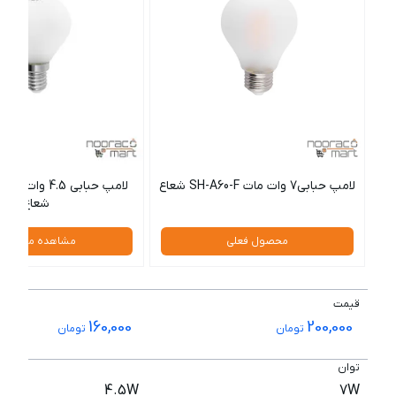
لامپ حبابی7 وات مات SH-A60-F شعاع
شعاع
محصول فعلی
مشاهده محصول
قیمت
160,000
200,000
تومان
تومان
توان
4.5W
7W