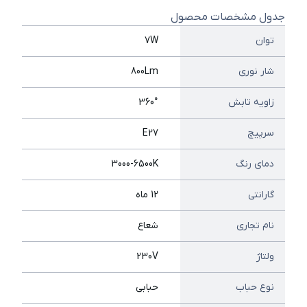
جدول مشخصات محصول
توان
7W
شار نوری
800Lm
زاویه تابش
360°
سرپیچ
E27
دمای رنگ
3000-6500K
گارانتی
12 ماه
نام تجاری
شعاع
ولتاژ
230V
نوع حباب
حبابی