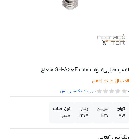
لامپ حبابی7 وات مات SH-A60-F شعاع
لامپ ال ای دی
|
شعاع
،
0
0
رای
0
دیدگاه
0
پرسش
توان
سرپیچ
ولتاژ
نوع حباب
7W
E27
230V
حبابی
رنگ نور
:
آفتابی