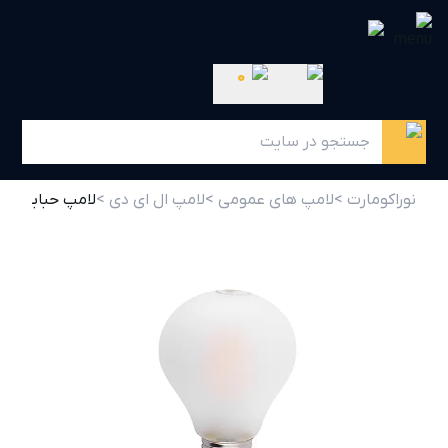
0
نوراکومارت >
لامپ های عمومی >
لامپ ال ای دی >
لامپ حبابی7 وات مات SH-A60-F شعاع