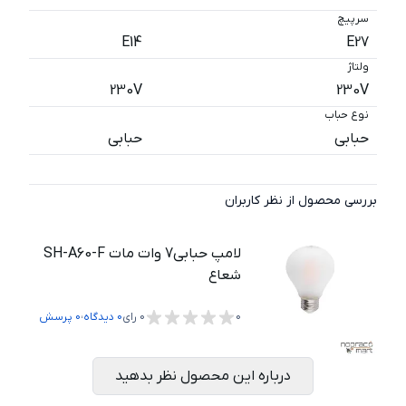
سرپیچ
E14
E27
ولتاژ
230V
230V
نوع حباب
حبابی
حبابی
بررسی محصول از نظر کاربران
لامپ حبابی7 وات مات SH-A60-F
شعاع
،
0
0
رای
0
دیدگاه
0
پرسش
درباره این محصول نظر بدهید