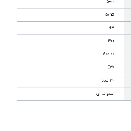
25000
50hz
A+
300
120×190
E27
30 عدد
استوانه ای