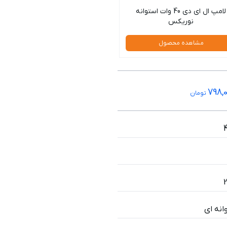
لامپ ال ای دی 40 وات استوانه
نوریکس
مشاهده محصول
798,
تومان
انه ای