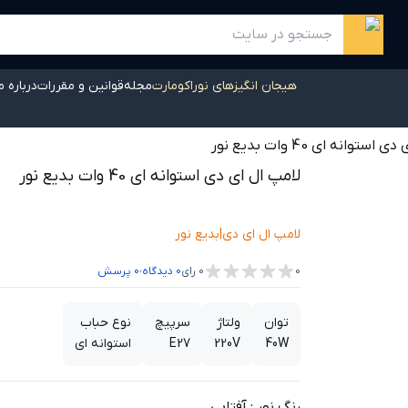
هیجان انگیزهای نوراکومارت
مجله
قوانین و مقررات
درباره م
ستوانه ای 40 وات بدیع نور
لامپ ال ای دی استوانه ای 40 وات بدیع نور
لامپ ال ای دی
|
بدیع نور
،
0
0
رای
0
دیدگاه
0
پرسش
توان
ولتاژ
سرپیچ
نوع حباب
40W
220V
E27
استوانه ای
رنگ نور
:
آفتابی