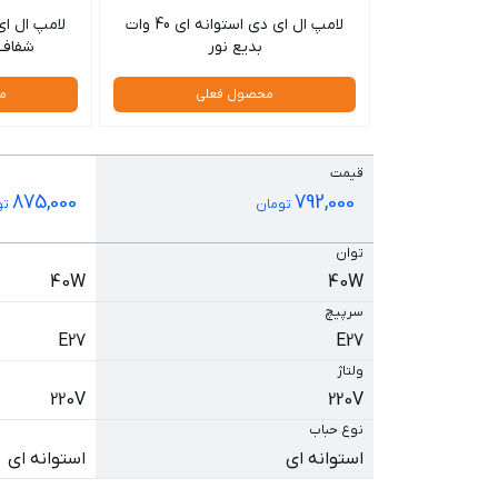
لامپ ال ای دی استوانه ای 40 وات
بدیع نور
شفاف
محصول فعلی
م
قیمت
875,000
792,000
تومان
تو
توان
40W
40W
سرپیچ
E27
E27
ولتاژ
220V
220V
نوع حباب
استوانه ای
استوانه ای