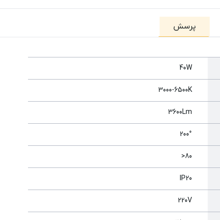
پرسش
40W
3000-6500K
3600Lm
200°
80<
IP20
220V