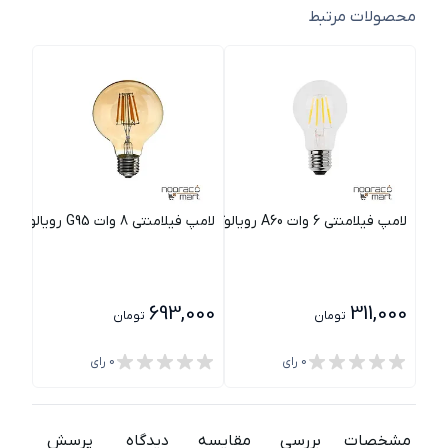
محصولات مرتبط
لامپ فیلامنتی 6 وات A60 رویالوکس
لامپ فیلامنتی 8 وات G95 رویالوکس
لامپ ا
400
693,000
311,000
تومان
تومان
0
رای
0
رای
مشخصات
بررسی
مقایسه
دیدگاه
پرسش