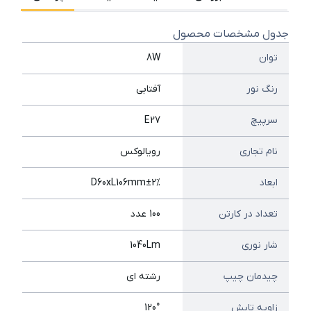
جدول مشخصات محصول
توان
8W
رنگ نور
آفتابی
سرپیچ
E27
نام تجاری
رویالوکس
ابعاد
D60xL106mm±2%
تعداد در کارتن
100 عدد
شار نوری
1040Lm
چیدمان چیپ
رشته ای
زاویه تابش
120°