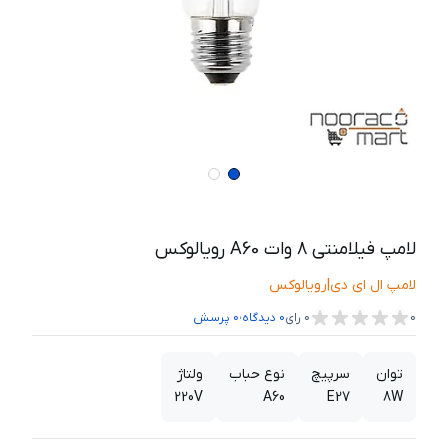
لامپ فیلامنتی 8 وات A60 رویالوکس
لامپ ال ای دی
|
رویالوکس
،
0
0
رای
0
دیدگاه
0
پرسش
توان
سرپیچ
نوع حباب
ولتاژ
220V
A60
E27
8W