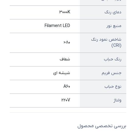
دمای رنگ
3000K
منبع نور
Filament LED
شاخص نمود رنگ
80<
(CRI)
رنگ حباب
شفاف
جنس فریم
شیشه ای
نوع حباب
A60
ولتاژ
220V
بررسی تخصصی محصول