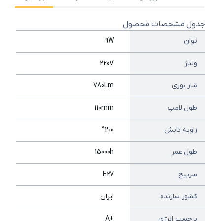
جدول مشخصات محصول
توان
9W
ولتاژ
220V
شار نوری
780Lm
طول لامپ
110mm
زاویه تابش
°200
طول عمر
15000h
سرپیچ
E27
کشور سازنده
ایران
برچسب انرژی
+A