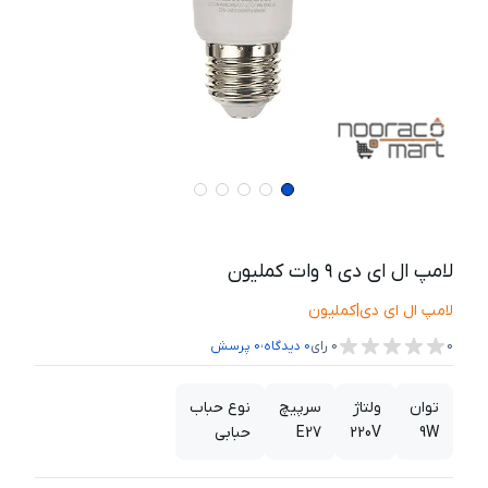
لامپ ال ای دی ۹ وات کملیون
لامپ ال ای دی
|
کملیون
،
0
0
رای
0
دیدگاه
0
پرسش
توان
ولتاژ
سرپیچ
نوع حباب
9W
220V
E27
حبابی