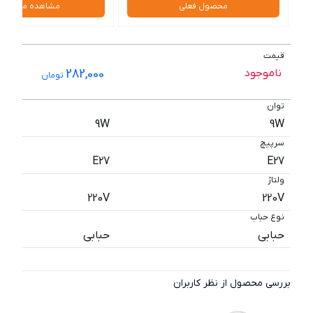
محصول فعلی
مشاهده محصول
قیمت
ناموجود
282,000
تومان
توان
9W
9W
سرپیچ
E27
E27
ولتاژ
220V
220V
نوع حباب
حبابی
حبابی
بررسی محصول از نظر کاربران